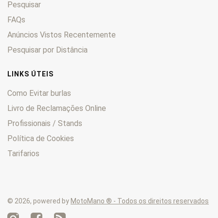
Pesquisar
KLV
0
KLX
FAQs
0
KM
0
Anúncios Vistos Recentemente
KMX
0
Pesquisar por Distância
KSF
0
KVF
0
LINKS ÚTEIS
Lakota
0
Como Evitar burlas
LTD
0
Livro de Reclamações Online
Mach
0
Profissionais / Stands
Mojave
0
Mule
0
Política de Cookies
Ninja
0
Tarifarios
Prairie
0
Tengai
0
Versys
0
© 2026, powered by
MotoMano ® - Todos os direitos reservados
VN
0
Voyager
0