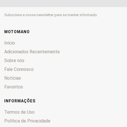
EN
0
ER
0
Subscreva a nossa newsletter para se manter informado.
Estrella
0
GPX
0
GPZ
0
MOTOMANO
GT
0
Início
GTR
0
Adicionados Recentemente
H
0
Sobre nós
KDX
0
Fale Connosco
KE
0
KEF
0
Notícias
KFX
0
Favoritos
KH
0
KL
0
INFORMAÇÕES
KLE
0
Termos de Uso
KLF
0
Política de Privacidade
KLR
0