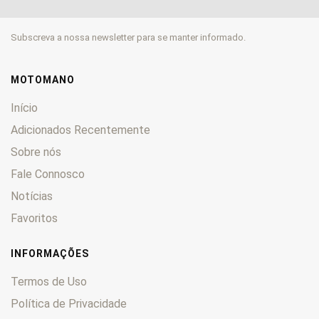
Mulhacén
0
Nude
0
Subscreva a nossa newsletter para se manter informado.
Paddock
0
Predator
0
Revolution
0
MOTOMANO
Savannah
0
Início
Scoot
0
Adicionados Recentemente
Senda
0
Sobre nós
Sport
0
Fale Connosco
TTS
0
Turismo
0
Notícias
Vamos
0
Favoritos
Variant
0
X-Race
0
INFORMAÇÕES
Termos de Uso
Política de Privacidade