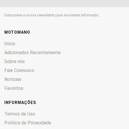
Mulhacén
0
Nude
0
Subscreva a nossa newsletter para se manter informado.
Paddock
0
Predator
0
Revolution
0
MOTOMANO
Savannah
0
Início
Scoot
0
Adicionados Recentemente
Senda
0
Sobre nós
Sport
0
Fale Connosco
TTS
0
Turismo
0
Notícias
Vamos
0
Favoritos
Variant
0
X-Race
0
INFORMAÇÕES
Termos de Uso
Política de Privacidade