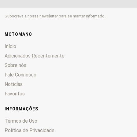
Mulhacén
0
Nude
0
Subscreva a nossa newsletter para se manter informado.
Paddock
0
Predator
0
Revolution
0
MOTOMANO
Savannah
0
Início
Scoot
0
Adicionados Recentemente
Senda
0
Sobre nós
Sport
0
Fale Connosco
TTS
0
Turismo
0
Notícias
Vamos
0
Favoritos
Variant
0
X-Race
0
INFORMAÇÕES
Termos de Uso
Política de Privacidade