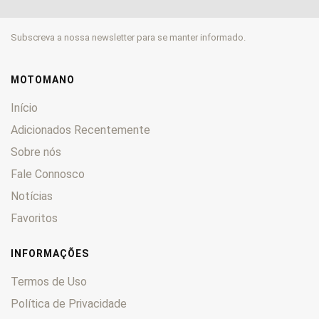
MP3
0
NRG
0
Subscreva a nossa newsletter para se manter informado.
PK
0
PX
0
Quartz
0
MOTOMANO
Sfera
0
Início
Si
0
Adicionados Recentemente
Skipper
0
Sobre nós
SKR
0
Fale Connosco
Storm
0
Super
0
Notícias
THP
0
Favoritos
TPH
0
Vespa
0
INFORMAÇÕES
X
0
Termos de Uso
XEvo
0
Política de Privacidade
Zip
0