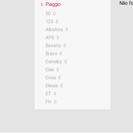
Não fo
Piaggio
50
0
125
0
Albatros
0
APE
0
Beverly
0
Bravo
0
Carnaby
0
Ciao
0
Cosa
0
Diesis
0
ET
0
Fly
0
Free
0
GranTurismo
0
Grillo
0