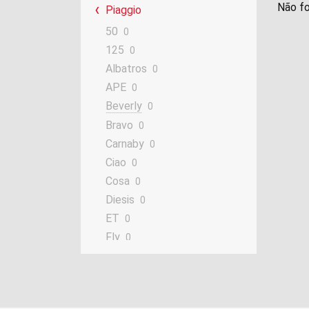
Não fo
Piaggio
50
0
125
0
Albatros
0
APE
0
Beverly
0
Bravo
0
Carnaby
0
Ciao
0
Cosa
0
Diesis
0
ET
0
Fly
0
Free
0
GranTurismo
0
Grillo
0