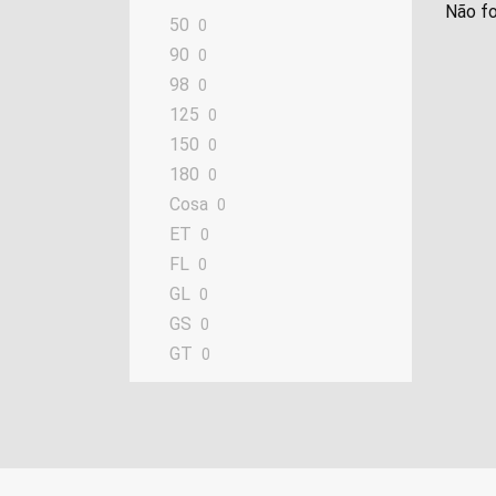
Não fo
50
0
90
0
98
0
125
0
150
0
180
0
Cosa
0
ET
0
FL
0
GL
0
GS
0
GT
0
GTS Super
0
GTV
0
LX
0
LXV
0