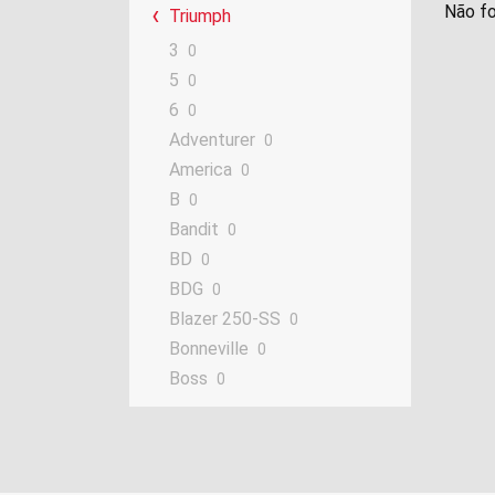
Não fo
Triumph
3
0
5
0
6
0
Adventurer
0
America
0
B
0
Bandit
0
BD
0
BDG
0
Blazer 250-SS
0
Bonneville
0
Boss
0
Contessa
0
Cornet
0
Daytona
0