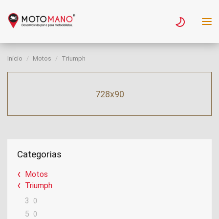
Início
Motos
Triumph
728x90
Categorias
Motos
Triumph
3
0
5
0