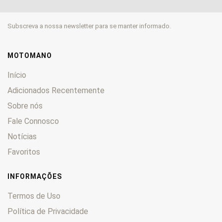
Kongress
0
Legend
0
Subscreva a nossa newsletter para se manter informado.
Noris
0
Ricardo
0
Rocket
0
MOTOMANO
S
0
Início
Scrambler
0
Adicionados Recentemente
SD
0
Sobre nós
Speed Master
0
Speed Triple
Fale Connosco
0
Speed Twin
0
Notícias
Sport
0
Favoritos
Sprint
0
SSK
0
INFORMAÇÕES
STM
0
Termos de Uso
Street Triple
0
Política de Privacidade
T
0