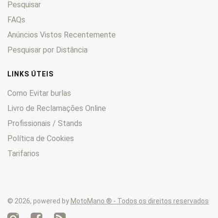
Pesquisar
Thruxton
0
Thunderbird
FAQs
0
Tiger
0
Anúncios Vistos Recentemente
Trident
0
Pesquisar por Distância
Trophy
0
TRW
0
LINKS ÚTEIS
TS
0
Como Evitar burlas
TSS
0
Livro de Reclamações Online
TSX
0
Profissionais / Stands
TT
0
Twenty One
0
Política de Cookies
Tarifarios
© 2026, powered by
MotoMano ® - Todos os direitos reservados