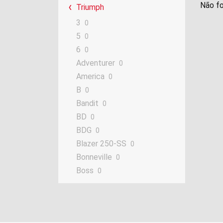
Não fo
Triumph
3
0
5
0
6
0
Adventurer
0
America
0
B
0
Bandit
0
BD
0
BDG
0
Blazer 250-SS
0
Bonneville
0
Boss
0
Contessa
0
Cornet
0
Daytona
0