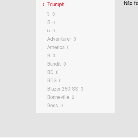
Não fo
Triumph
3
0
5
0
6
0
Adventurer
0
America
0
B
0
Bandit
0
BD
0
BDG
0
Blazer 250-SS
0
Bonneville
0
Boss
0
Contessa
0
Cornet
0
Daytona
0