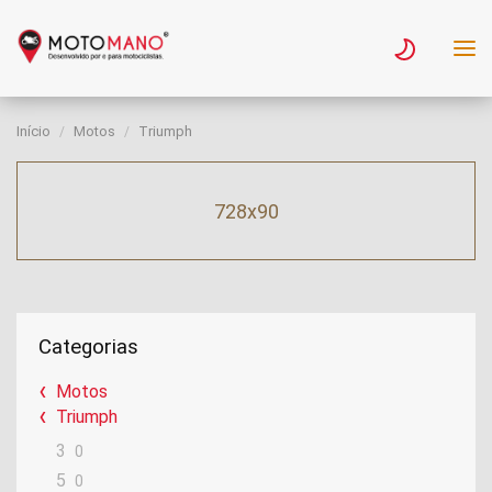
Início
Motos
Triumph
728x90
Categorias
Motos
Triumph
3
0
5
0