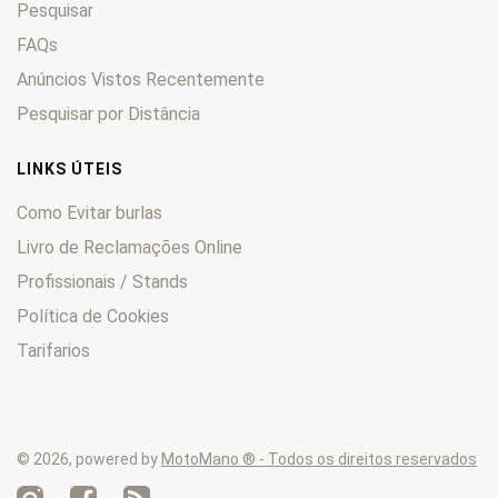
Pesquisar
Thruxton
0
Thunderbird
FAQs
0
Tiger
0
Anúncios Vistos Recentemente
Trident
0
Pesquisar por Distância
Trophy
0
TRW
0
LINKS ÚTEIS
TS
0
Como Evitar burlas
TSS
0
Livro de Reclamações Online
TSX
0
Profissionais / Stands
TT
0
Twenty One
0
Política de Cookies
Tarifarios
© 2026, powered by
MotoMano ® - Todos os direitos reservados