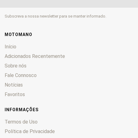
Kongress
0
Legend
0
Subscreva a nossa newsletter para se manter informado.
Noris
0
Ricardo
0
Rocket
0
MOTOMANO
S
0
Início
Scrambler
0
Adicionados Recentemente
SD
0
Sobre nós
Speed Master
0
Speed Triple
Fale Connosco
0
Speed Twin
0
Notícias
Sport
0
Favoritos
Sprint
0
SSK
0
INFORMAÇÕES
STM
0
Termos de Uso
Street Triple
0
Política de Privacidade
T
0