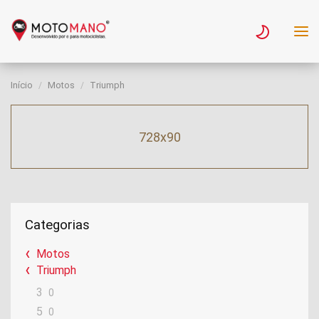
Início
Motos
Triumph
728x90
Categorias
Motos
Triumph
3
0
5
0