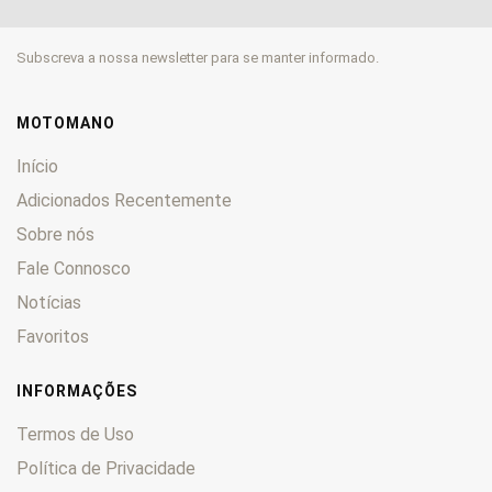
Kongress
0
Legend
0
Subscreva a nossa newsletter para se manter informado.
Noris
0
Ricardo
0
Rocket
0
MOTOMANO
S
0
Início
Scrambler
0
Adicionados Recentemente
SD
0
Sobre nós
Speed Master
0
Fale Connosco
Speed Triple
0
Speed Twin
0
Notícias
Sport
0
Favoritos
Sprint
0
SSK
0
INFORMAÇÕES
STM
0
Termos de Uso
Street Triple
0
Política de Privacidade
T
0