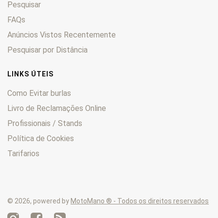
Pesquisar
Thruxton
0
Thunderbird
FAQs
0
Tiger
0
Anúncios Vistos Recentemente
Trident
0
Pesquisar por Distância
Trophy
0
TRW
0
LINKS ÚTEIS
TS
0
Como Evitar burlas
TSS
0
Livro de Reclamações Online
TSX
0
Profissionais / Stands
TT
0
Twenty One
0
Política de Cookies
Tarifarios
© 2026, powered by
MotoMano ® - Todos os direitos reservados