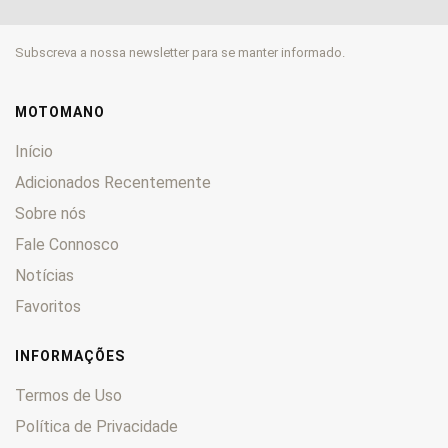
SB
0
SD
0
Subscreva a nossa newsletter para se manter informado.
SE
0
SF
0
ST
0
MOTOMANO
Supercab
0
Início
TE
0
Adicionados Recentemente
V
0
Sobre nós
WOW
0
Fale Connosco
XRX
0
ZE
0
Notícias
Favoritos
INFORMAÇÕES
Termos de Uso
Política de Privacidade