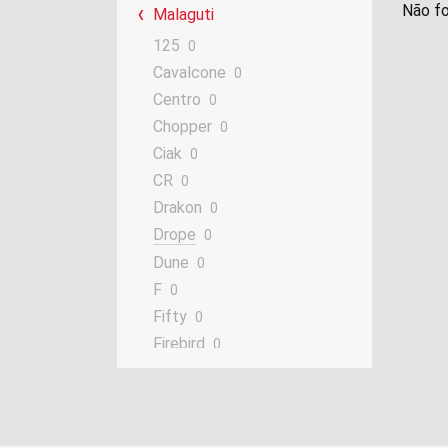
Não fo
Malaguti
125
0
Cavalcone
0
Centro
0
Chopper
0
Ciak
0
CR
0
Drakon
0
Drope
0
Dune
0
F
0
Fifty
0
Firebird
0
Firefox
0
Grizzly
0
Madison
0