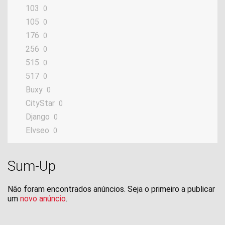
103
0
105
0
176
0
256
0
515
0
517
0
Buxy
0
CityStar
0
Django
0
Elyseo
0
Elystar
0
Fox
0
Sum-Up
Geopolis
0
JET
0
Não foram encontrados anúncios. Seja o primeiro a publicar
Looxor
um
novo anúncio
.
0
Ludix
0