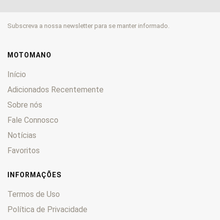
LXR
0
P
0
Subscreva a nossa newsletter para se manter informado.
Satelis
0
SC
0
Scooter
0
MOTOMANO
Scoper
0
Início
Speedake
0
Adicionados Recentemente
Speedfight
0
Sobre nós
Squab
0
Sum-Up
Fale Connosco
0
SV
0
Notícias
TKR
0
Favoritos
TLX
0
Trekker
0
INFORMAÇÕES
TSMR
0
Termos de Uso
Tweet 125
0
Política de Privacidade
TXE
0