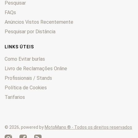
Pesquisar
TXT
0
Vivacity
FAQs
0
Vogue
0
Anúncios Vistos Recentemente
XPS
0
Pesquisar por Distância
XR6
0
Zenith
0
LINKS ÚTEIS
Como Evitar burlas
Livro de Reclamações Online
Profissionais / Stands
Política de Cookies
Tarifarios
© 2026, powered by
MotoMano ® - Todos os direitos reservados