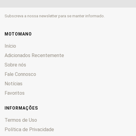
LXR
0
P
0
Subscreva a nossa newsletter para se manter informado.
Satelis
0
SC
0
Scooter
0
MOTOMANO
Scoper
0
Início
Speedake
0
Adicionados Recentemente
Speedfight
0
Sobre nós
Squab
0
Fale Connosco
Sum-Up
0
SV
0
Notícias
TKR
0
Favoritos
TLX
0
Trekker
0
INFORMAÇÕES
TSMR
0
Termos de Uso
Tweet 125
0
Política de Privacidade
TXE
0