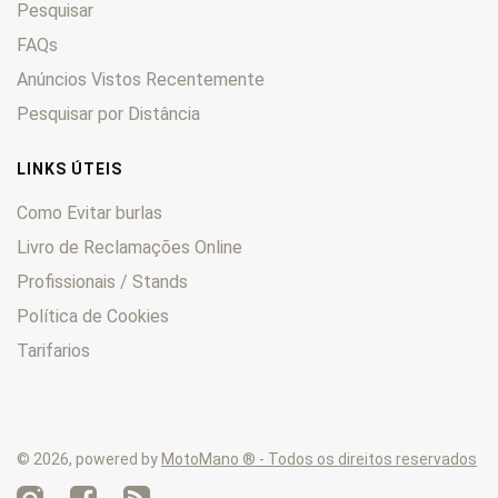
Pesquisar
TXT
0
Vivacity
FAQs
0
Vogue
0
Anúncios Vistos Recentemente
XPS
0
Pesquisar por Distância
XR6
0
Zenith
0
LINKS ÚTEIS
Como Evitar burlas
Livro de Reclamações Online
Profissionais / Stands
Política de Cookies
Tarifarios
© 2026, powered by
MotoMano ® - Todos os direitos reservados