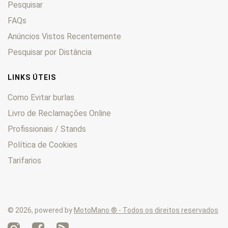
Pesquisar
TXT
0
Vivacity
0
FAQs
Vogue
0
Anúncios Vistos Recentemente
XPS
0
Pesquisar por Distância
XR6
0
Zenith
0
LINKS ÚTEIS
Como Evitar burlas
Livro de Reclamações Online
Profissionais / Stands
Política de Cookies
Tarifarios
© 2026, powered by
MotoMano ® - Todos os direitos reservados