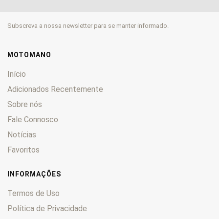
LXR
0
P
0
Subscreva a nossa newsletter para se manter informado.
Satelis
0
SC
0
Scooter
0
MOTOMANO
Scoper
0
Início
Speedake
0
Adicionados Recentemente
Speedfight
0
Sobre nós
Squab
0
Sum-Up
Fale Connosco
0
SV
0
Notícias
TKR
0
Favoritos
TLX
0
Trekker
0
INFORMAÇÕES
TSMR
0
Termos de Uso
Tweet 125
0
Política de Privacidade
TXE
0