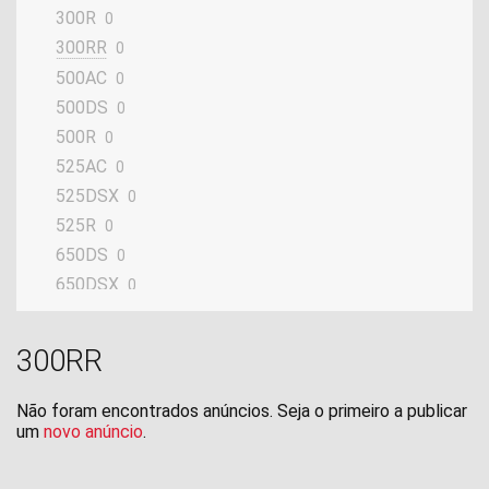
300R
0
300RR
0
500AC
0
500DS
0
500R
0
525AC
0
525DSX
0
525R
0
650DS
0
650DSX
0
900DSX
0
ER10
0
300RR
SR1
0
SR4 Max
0
Não foram encontrados anúncios. Seja o primeiro a publicar
um
novo anúncio
.