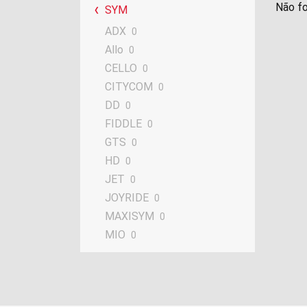
Não fo
SYM
ADX
0
Allo
0
CELLO
0
CITYCOM
0
DD
0
FIDDLE
0
GTS
0
HD
0
JET
0
JOYRIDE
0
MAXISYM
0
MIO
0
Orbit
0
QUADLANDER
0
SYMPHONY
0