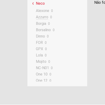
Não fo
Neco
Alexone
0
Azzurro
0
Borgia
0
Borsalino
0
Dinno
0
FOR
0
GPX
0
Lola
0
Mojito
0
NC-N01
0
One 10
0
One 12
0
Tuscano
0