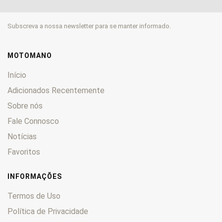
900
0
906
0
Subscreva a nossa newsletter para se manter informado.
907
0
916
0
944
0
MOTOMANO
996
0
Início
998
0
Adicionados Recentemente
999
0
Sobre nós
1000
0
Fale Connosco
1098
0
1198
0
Notícias
1199 Panigale
0
Favoritos
Cucciolo
0
Desert X
0
INFORMAÇÕES
Diavel
0
Termos de Uso
GT
0
Política de Privacidade
Hypermotard
0