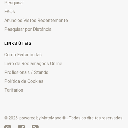
Pesquisar
Hyperstrada
0
Indiana 650
FAQs
0
MH
0
Anúncios Vistos Recentemente
Monster
0
Pesquisar por Distância
Multistrada
0
S
0
LINKS ÚTEIS
Scrambler
0
Como Evitar burlas
Sport
0
Livro de Reclamações Online
SS
0
Profissionais / Stands
ST
0
Streetfighter
0
Política de Cookies
Tarifarios
© 2026, powered by
MotoMano ® - Todos os direitos reservados