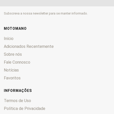
900
0
906
0
Subscreva a nossa newsletter para se manter informado.
907
0
916
0
944
0
MOTOMANO
996
0
Início
998
0
Adicionados Recentemente
999
0
Sobre nós
1000
0
1098
Fale Connosco
0
1198
0
Notícias
1199 Panigale
0
Favoritos
Cucciolo
0
Desert X
0
INFORMAÇÕES
Diavel
0
Termos de Uso
GT
0
Política de Privacidade
Hypermotard
0