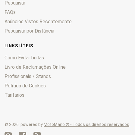
Pesquisar
Hyperstrada
0
Indiana 650
FAQs
0
MH
0
Anúncios Vistos Recentemente
Monster
0
Pesquisar por Distância
Multistrada
0
S
0
LINKS ÚTEIS
Scrambler
0
Como Evitar burlas
Sport
0
Livro de Reclamações Online
SS
0
Profissionais / Stands
ST
0
Streetfighter
0
Política de Cookies
Tarifarios
© 2026, powered by
MotoMano ® - Todos os direitos reservados