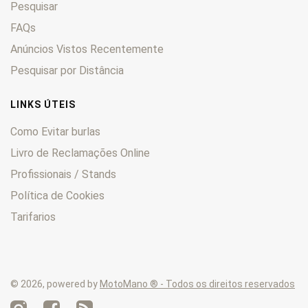
Pesquisar
Hyperstrada
0
Indiana 650
FAQs
0
MH
0
Anúncios Vistos Recentemente
Monster
0
Pesquisar por Distância
Multistrada
0
S
0
LINKS ÚTEIS
Scrambler
0
Como Evitar burlas
Sport
0
Livro de Reclamações Online
SS
0
Profissionais / Stands
ST
0
Streetfighter
0
Política de Cookies
Tarifarios
© 2026, powered by
MotoMano ® - Todos os direitos reservados