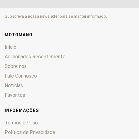
900
0
906
0
Subscreva a nossa newsletter para se manter informado.
907
0
916
0
944
0
MOTOMANO
996
0
Início
998
0
Adicionados Recentemente
999
0
Sobre nós
1000
0
Fale Connosco
1098
0
1198
0
Notícias
1199 Panigale
0
Favoritos
Cucciolo
0
Desert X
0
INFORMAÇÕES
Diavel
0
Termos de Uso
GT
0
Política de Privacidade
Hypermotard
0