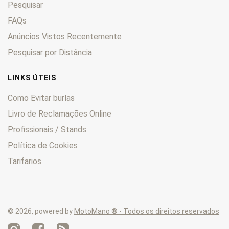
Pesquisar
Hyperstrada
0
Indiana 650
FAQs
0
MH
0
Anúncios Vistos Recentemente
Monster
0
Pesquisar por Distância
Multistrada
0
S
0
LINKS ÚTEIS
Scrambler
0
Como Evitar burlas
Sport
0
Livro de Reclamações Online
SS
0
Profissionais / Stands
ST
0
Streetfighter
0
Política de Cookies
Tarifarios
© 2026, powered by
MotoMano ® - Todos os direitos reservados