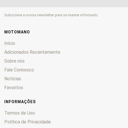
900
0
906
0
Subscreva a nossa newsletter para se manter informado.
907
0
916
0
944
0
MOTOMANO
996
0
Início
998
0
Adicionados Recentemente
999
0
Sobre nós
1000
0
Fale Connosco
1098
0
1198
0
Notícias
1199 Panigale
0
Favoritos
Cucciolo
0
Desert X
0
INFORMAÇÕES
Diavel
0
Termos de Uso
GT
0
Política de Privacidade
Hypermotard
0