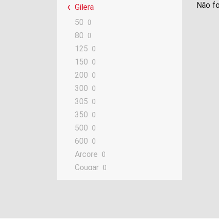
Não fo
Gilera
50
0
80
0
125
0
150
0
200
0
300
0
305
0
350
0
500
0
600
0
Arcore
0
Cougar
0
Crono
0
DNA
0
Eaglet
0