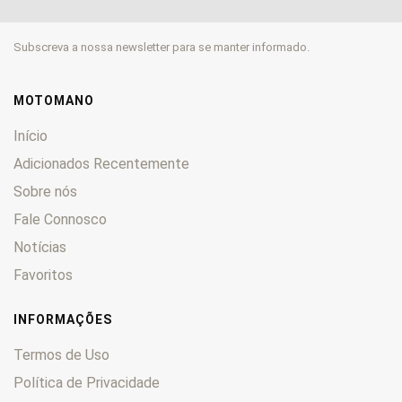
GSA
0
GSM
0
Subscreva a nossa newsletter para se manter informado.
HX
0
ICE
0
Marte
0
MOTOMANO
Nettuno
0
Início
Nexus
0
Adicionados Recentemente
NGR
0
Sobre nós
Nordwest
0
RC
Fale Connosco
0
RCR
0
Notícias
Runner
0
Favoritos
RV
0
RX
0
INFORMAÇÕES
Saturno
0
Termos de Uso
SMT
0
Política de Privacidade
Stalker
0