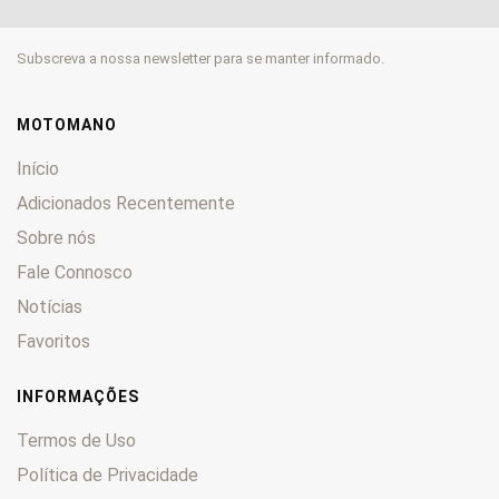
GSA
0
GSM
0
Subscreva a nossa newsletter para se manter informado.
HX
0
ICE
0
Marte
0
MOTOMANO
Nettuno
0
Início
Nexus
0
Adicionados Recentemente
NGR
0
Sobre nós
Nordwest
0
Fale Connosco
RC
0
RCR
0
Notícias
Runner
0
Favoritos
RV
0
RX
0
INFORMAÇÕES
Saturno
0
Termos de Uso
SMT
0
Política de Privacidade
Stalker
0