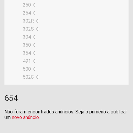
250
0
254
0
302R
0
302S
0
304
0
350
0
354
0
491
0
500
0
502C
0
654
0
750
0
654
900
0
Adiva
0
Não foram encontrados anúncios. Seja o primeiro a publicar
um
novo anúncio
BKX
.
0
BX
0