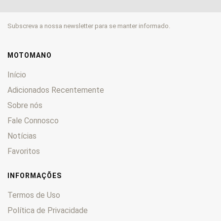
City
0
Devil
0
Subscreva a nossa newsletter para se manter informado.
K
0
KB
0
Leoncino
0
MOTOMANO
Naked
0
Início
Pepe
0
Adicionados Recentemente
S
0
Sobre nós
Scooty
0
Fale Connosco
Spring
0
Sprite
0
Notícias
SS
0
Favoritos
TNT
0
Tornado
0
INFORMAÇÕES
TreK
0
Termos de Uso
TRK
0
Política de Privacidade
Velvet
0