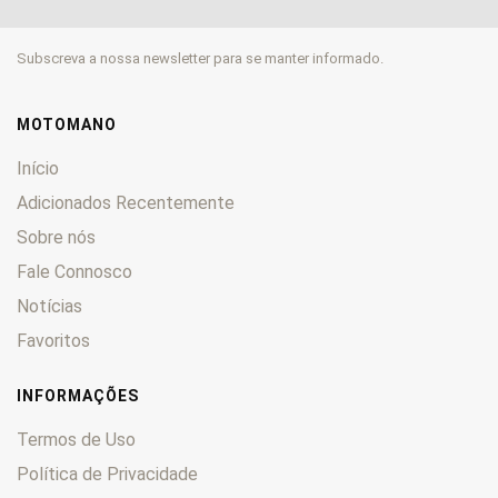
City
0
Devil
0
Subscreva a nossa newsletter para se manter informado.
K
0
KB
0
Leoncino
0
MOTOMANO
Naked
0
Início
Pepe
0
Adicionados Recentemente
S
0
Sobre nós
Scooty
0
Fale Connosco
Spring
0
Sprite
0
Notícias
SS
0
Favoritos
TNT
0
Tornado
0
INFORMAÇÕES
TreK
0
Termos de Uso
TRK
0
Política de Privacidade
Velvet
0