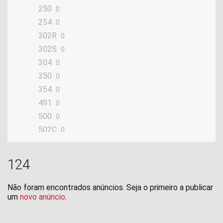
250
0
254
0
302R
0
302S
0
304
0
350
0
354
0
491
0
500
0
502C
0
654
0
750
0
124
900
0
Adiva
0
Não foram encontrados anúncios. Seja o primeiro a publicar
um
novo anúncio
BKX
.
0
BX
0