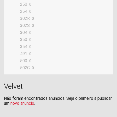
250
0
254
0
302R
0
302S
0
304
0
350
0
354
0
491
0
500
0
502C
0
654
0
750
0
Velvet
900
0
Adiva
0
Não foram encontrados anúncios. Seja o primeiro a publicar
BKX
um
novo anúncio
.
0
BX
0