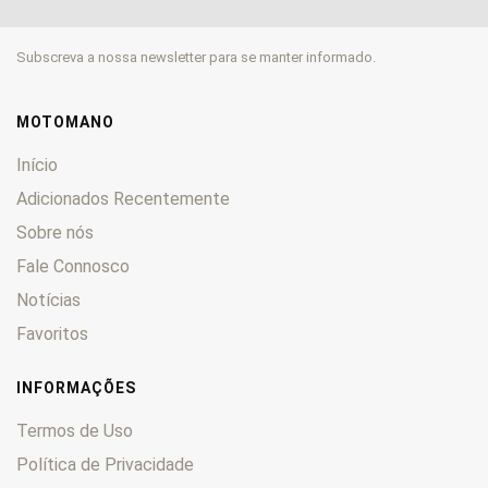
City
0
Devil
0
Subscreva a nossa newsletter para se manter informado.
K
0
KB
0
Leoncino
0
MOTOMANO
Naked
0
Início
Pepe
0
Adicionados Recentemente
S
0
Sobre nós
Scooty
0
Spring
Fale Connosco
0
Sprite
0
Notícias
SS
0
Favoritos
TNT
0
Tornado
0
INFORMAÇÕES
TreK
0
Termos de Uso
TRK
0
Política de Privacidade
Velvet
0