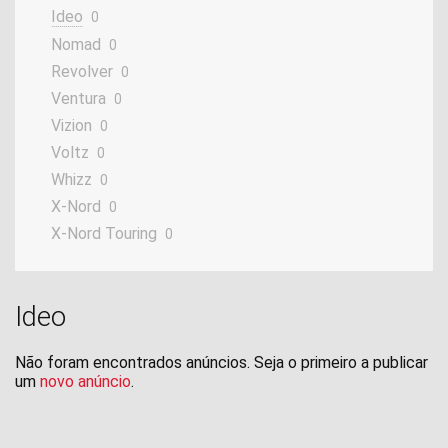
Ideo
0
Nomad
0
Revolver
0
Ventura
0
Vizion
0
Voltz
0
Whizz
0
X-Nord
0
X-Nord Touring
0
Ideo
Não foram encontrados anúncios. Seja o primeiro a publicar
um
novo anúncio
.