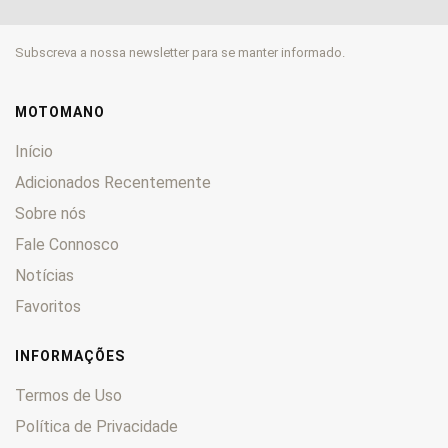
TXC
0
WER
0
Subscreva a nossa newsletter para se manter informado.
WR
0
WRE
0
WRK
0
MOTOMANO
WRS
0
Início
WSM
0
Adicionados Recentemente
WXE
0
Sobre nós
Fale Connosco
Notícias
Favoritos
INFORMAÇÕES
Termos de Uso
Política de Privacidade