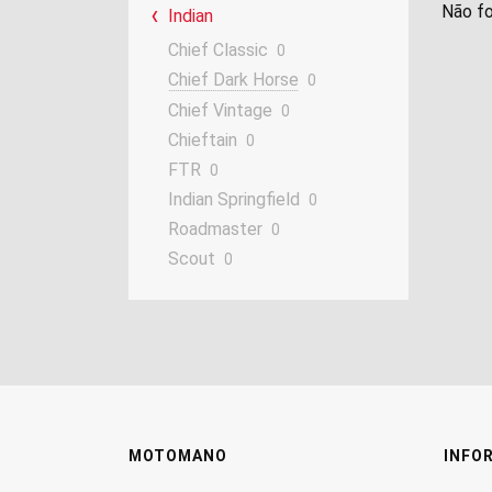
Não fo
Indian
Chief Classic
0
Chief Dark Horse
0
Chief Vintage
0
Chieftain
0
FTR
0
Indian Springfield
0
Roadmaster
0
Scout
0
MOTOMANO
INFO