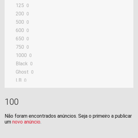
125
0
200
0
500
0
600
0
650
0
750
0
1000
0
Black
0
Ghost
0
LB
0
Lynx
0
LZ
0
100
OR
0
Phoenix
0
Não foram encontrados anúncios. Seja o primeiro a publicar
um
novo anúncio
Strike
.
0