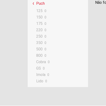
Não fo
Puch
125
0
150
0
175
0
220
0
250
0
350
0
500
0
800
0
Cobra
0
GS
0
Imola
0
Lido
0
M
0
Maxi
0
MC
0