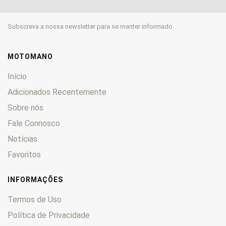
R
0
Racing
0
Subscreva a nossa newsletter para se manter informado.
Ranger
0
S
0
Styriette
0
MOTOMANO
X
0
Início
Adicionados Recentemente
Sobre nós
Fale Connosco
Notícias
Favoritos
INFORMAÇÕES
Termos de Uso
Política de Privacidade