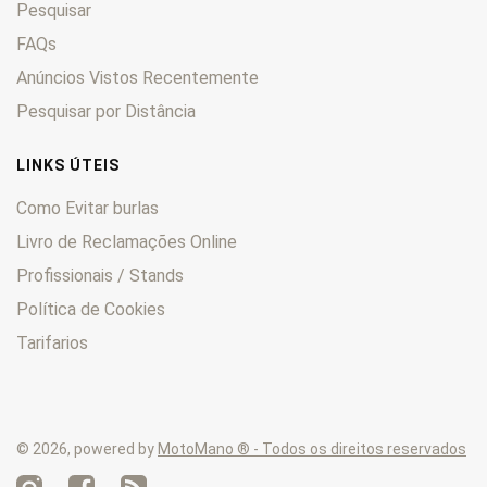
Pesquisar
SR
0
SRV
0
FAQs
Trial
0
Anúncios Vistos Recentemente
Tuareg
0
Pesquisar por Distância
Tuono
0
TX
0
LINKS ÚTEIS
TXR
0
Como Evitar burlas
Livro de Reclamações Online
Profissionais / Stands
Política de Cookies
Tarifarios
© 2026, powered by
MotoMano ® - Todos os direitos reservados