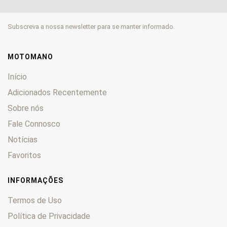
Moto 6.5
0
MX
0
Subscreva a nossa newsletter para se manter informado.
NA
0
Pegaso
0
Rally
0
MOTOMANO
RC
0
Início
Red Rose
0
Adicionados Recentemente
RS
0
Sobre nós
RST
0
RSV
Fale Connosco
0
RX
0
Notícias
RXV
0
Favoritos
Scarabeo
0
Shiver
0
INFORMAÇÕES
SL
0
Termos de Uso
Sonic
0
Política de Privacidade
Sport City
0