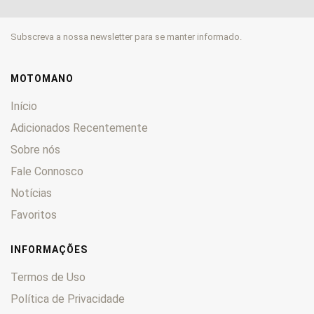
Moto 6.5
0
MX
0
Subscreva a nossa newsletter para se manter informado.
NA
0
Pegaso
0
Rally
0
MOTOMANO
RC
0
Início
Red Rose
0
Adicionados Recentemente
RS
0
Sobre nós
RST
0
RSV
Fale Connosco
0
RX
0
Notícias
RXV
0
Favoritos
Scarabeo
0
Shiver
0
INFORMAÇÕES
SL
0
Termos de Uso
Sonic
0
Política de Privacidade
Sport City
0