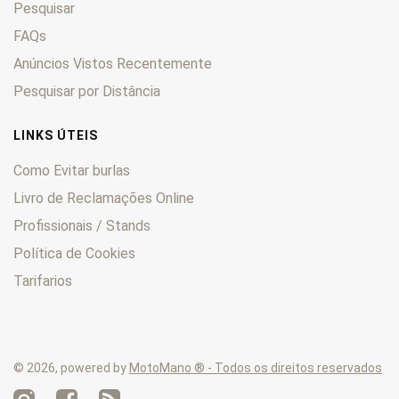
Pesquisar
SR
0
SRV
FAQs
0
Trial
0
Anúncios Vistos Recentemente
Tuareg
0
Pesquisar por Distância
Tuono
0
TX
0
LINKS ÚTEIS
TXR
0
Como Evitar burlas
Livro de Reclamações Online
Profissionais / Stands
Política de Cookies
Tarifarios
© 2026, powered by
MotoMano ® - Todos os direitos reservados