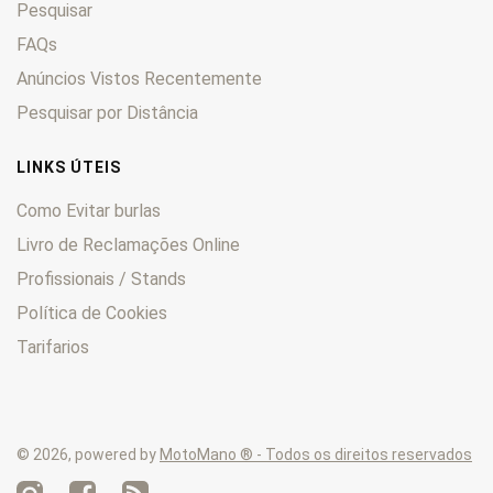
Pesquisar
SR
0
SRV
FAQs
0
Trial
0
Anúncios Vistos Recentemente
Tuareg
0
Pesquisar por Distância
Tuono
0
TX
0
LINKS ÚTEIS
TXR
0
Como Evitar burlas
Livro de Reclamações Online
Profissionais / Stands
Política de Cookies
Tarifarios
© 2026, powered by
MotoMano ® - Todos os direitos reservados