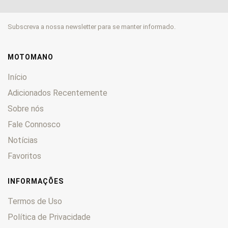
Moto 6.5
0
MX
0
Subscreva a nossa newsletter para se manter informado.
NA
0
Pegaso
0
Rally
0
MOTOMANO
RC
0
Início
Red Rose
0
Adicionados Recentemente
RS
0
Sobre nós
RST
0
Fale Connosco
RSV
0
RX
0
Notícias
RXV
0
Favoritos
Scarabeo
0
Shiver
0
INFORMAÇÕES
SL
0
Termos de Uso
Sonic
0
Política de Privacidade
Sport City
0