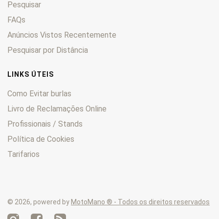
Pesquisar
SR
0
SRV
FAQs
0
Trial
0
Anúncios Vistos Recentemente
Tuareg
0
Pesquisar por Distância
Tuono
0
TX
0
LINKS ÚTEIS
TXR
0
Como Evitar burlas
Livro de Reclamações Online
Profissionais / Stands
Política de Cookies
Tarifarios
© 2026, powered by
MotoMano ® - Todos os direitos reservados