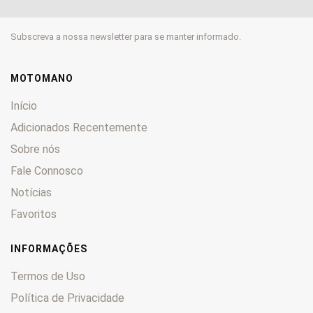
Moto 6.5
0
MX
0
Subscreva a nossa newsletter para se manter informado.
NA
0
Pegaso
0
Rally
0
MOTOMANO
RC
0
Início
Red Rose
0
Adicionados Recentemente
RS
0
Sobre nós
RST
0
Fale Connosco
RSV
0
RX
0
Notícias
RXV
0
Favoritos
Scarabeo
0
Shiver
0
INFORMAÇÕES
SL
0
Termos de Uso
Sonic
0
Política de Privacidade
Sport City
0