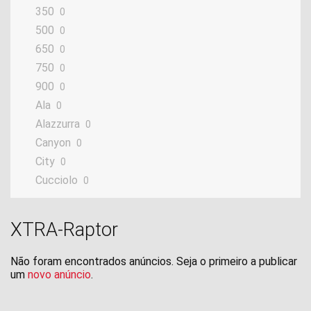
350
0
500
0
650
0
750
0
900
0
Ala
0
Alazzurra
0
Canyon
0
City
0
Cucciolo
0
DG
0
GranCanyon
0
XTRA-Raptor
Mito
0
Navigator
0
Não foram encontrados anúncios. Seja o primeiro a publicar
Passing
um
novo anúncio
.
0
Planet
0