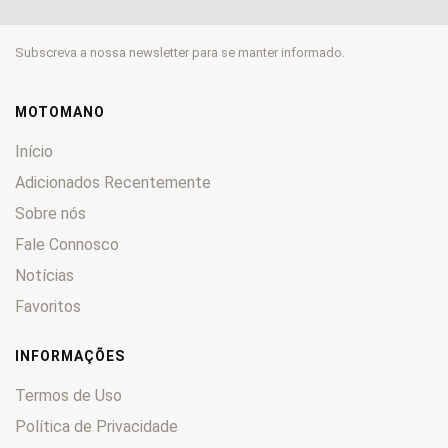
Prima
0
Raptor
0
Subscreva a nossa newsletter para se manter informado.
River
0
Roadster
0
SST
0
MOTOMANO
STX
0
Início
Supercity
0
Adicionados Recentemente
SX
0
Sobre nós
SXT
0
T
Fale Connosco
0
Trial
0
Notícias
V-Raptor
0
Favoritos
W
0
WMX
0
INFORMAÇÕES
WRX
0
Termos de Uso
XTRA-Raptor
0
Política de Privacidade