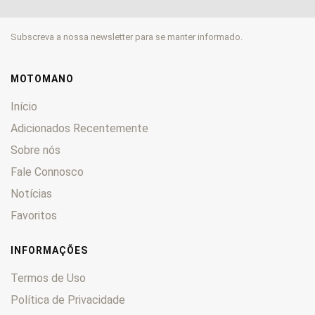
Prima
0
Raptor
0
Subscreva a nossa newsletter para se manter informado.
River
0
Roadster
0
SST
0
MOTOMANO
STX
0
Início
Supercity
0
Adicionados Recentemente
SX
0
Sobre nós
SXT
0
Fale Connosco
T
0
Trial
0
Notícias
V-Raptor
0
Favoritos
W
0
WMX
0
INFORMAÇÕES
WRX
0
Termos de Uso
XTRA-Raptor
0
Política de Privacidade