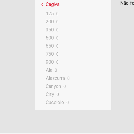
Não fo
Cagiva
125
0
200
0
350
0
500
0
650
0
750
0
900
0
Ala
0
Alazzurra
0
Canyon
0
City
0
Cucciolo
0
DG
0
GranCanyon
0
Mito
0