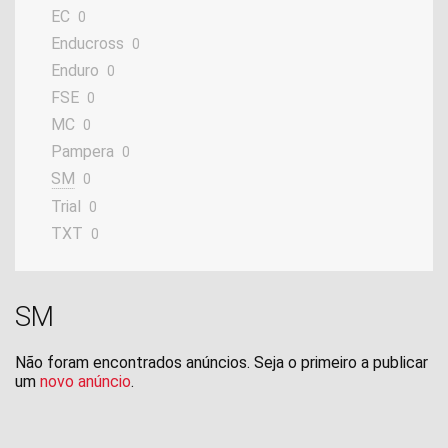
EC
0
Enducross
0
Enduro
0
FSE
0
MC
0
Pampera
0
SM
0
Trial
0
TXT
0
SM
Não foram encontrados anúncios. Seja o primeiro a publicar
um
novo anúncio
.