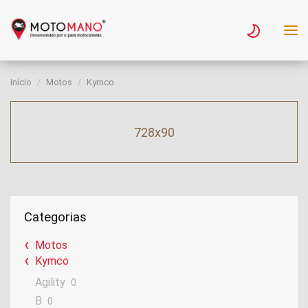
Início
Motos
Kymco
728x90
Categorias
Motos
Kymco
Agility
0
B
0