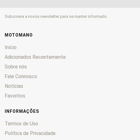
Maxxer
0
Movie
0
Subscreva a nossa newsletter para se manter informado.
MXer
0
MXU
0
Nexxon
0
MOTOMANO
People
0
Início
Pulsar
0
Adicionados Recentemente
Quannon
0
Sobre nós
Scout
0
Sector
Fale Connosco
0
Spacer
0
Notícias
Styker
0
Favoritos
Super
0
Top
0
INFORMAÇÕES
Venox
0
Termos de Uso
Vitality
0
Política de Privacidade
Xciting
0