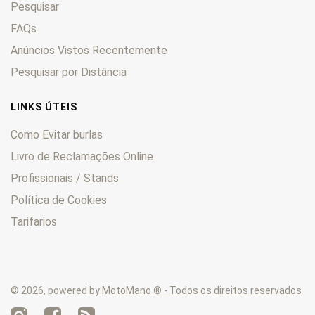
Pesquisar
Yager
0
Yup
FAQs
0
Zing
0
Anúncios Vistos Recentemente
Pesquisar por Distância
LINKS ÚTEIS
Como Evitar burlas
Livro de Reclamações Online
Profissionais / Stands
Política de Cookies
Tarifarios
© 2026, powered by
MotoMano ® - Todos os direitos reservados