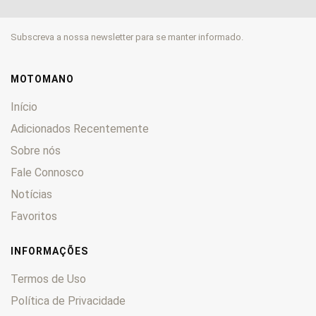
Maxxer
0
Movie
0
Subscreva a nossa newsletter para se manter informado.
MXer
0
MXU
0
Nexxon
0
MOTOMANO
People
0
Início
Pulsar
0
Adicionados Recentemente
Quannon
0
Sobre nós
Scout
0
Fale Connosco
Sector
0
Spacer
0
Notícias
Styker
0
Favoritos
Super
0
Top
0
INFORMAÇÕES
Venox
0
Termos de Uso
Vitality
0
Política de Privacidade
Xciting
0