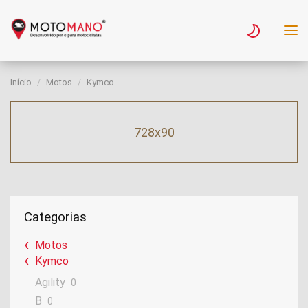
Início
Motos
Kymco
728x90
Categorias
Motos
Kymco
Agility
0
B
0