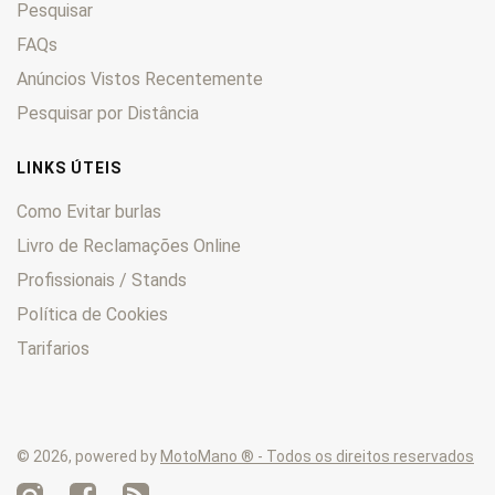
Pesquisar
Yager
0
Yup
FAQs
0
Zing
0
Anúncios Vistos Recentemente
Pesquisar por Distância
LINKS ÚTEIS
Como Evitar burlas
Livro de Reclamações Online
Profissionais / Stands
Política de Cookies
Tarifarios
© 2026, powered by
MotoMano ® - Todos os direitos reservados