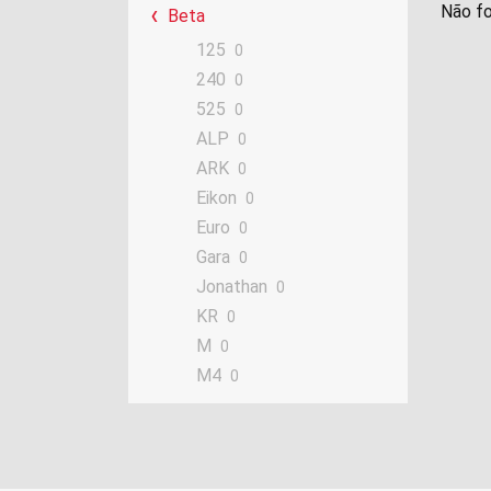
Não fo
Beta
125
0
240
0
525
0
ALP
0
ARK
0
Eikon
0
Euro
0
Gara
0
Jonathan
0
KR
0
M
0
M4
0
Minicross
0
Minitrial
0
Quadra
0