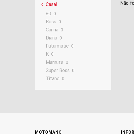
Não fo
Casal
80
0
Boss
0
Carina
0
Diana
0
Futurmatic
0
K
0
Mamute
0
Super Boss
0
Titane
0
MOTOMANO
INFO